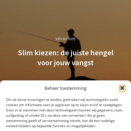
VOLGENDE
Slim kiezen: de juiste hengel
voor jouw vangst
Beheer toestemming
Om de beste ervaringen te bieden, gebruiken wij technologieën zoals
cookies om informatie over je apparaat op te slaan en/of te raadplegen.
Door in te stemmen met deze technologieën kunnen wij gegevens zoals
surfgedrag of unieke ID's op deze site verwerken. Als je geen
toestemming geeft of uw toestemming intrekt, kan dit een nadelige
invloed hebben op bepaalde functies en mogelijkheden.