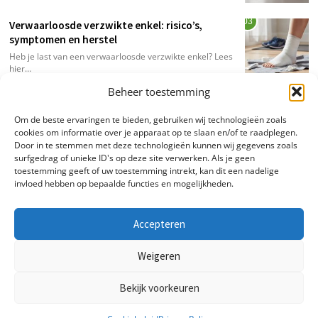
03
Verwaarloosde verzwikte enkel: risico’s,
symptomen en herstel
Heb je last van een verwaarloosde verzwikte enkel? Lees
hier…
Beheer toestemming
Om de beste ervaringen te bieden, gebruiken wij technologieën zoals
cookies om informatie over je apparaat op te slaan en/of te raadplegen.
Door in te stemmen met deze technologieën kunnen wij gegevens zoals
surfgedrag of unieke ID's op deze site verwerken. Als je geen
toestemming geeft of uw toestemming intrekt, kan dit een nadelige
invloed hebben op bepaalde functies en mogelijkheden.
Accepteren
Weigeren
© 2024. Sportwolf.nl. Alle Rechten Voorbehouden. info@sportwolf.nl
Bekijk voorkeuren
HOME
OVER ONS
PRIVACY POLICY
BLOG
COOKIEBELEID (EU)