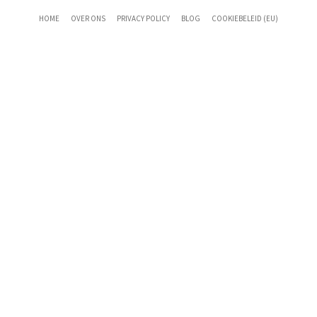
HOME
OVER ONS
PRIVACY POLICY
BLOG
COOKIEBELEID (EU)