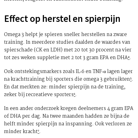
Effect op herstel en spierpijn
Omega 3 helpt je spieren sneller herstellen na zware
training. In meerdere studies daalden de waardes van
spierschade (CK en LDH) met 20 tot 30 procent na vier
tot zes weken suppletie met 2 tot 3 gram EPA en DHA
⁴
.
Ook ontstekingsmarkers zoals IL‑6 en TNF‑α lagen lager
na krachttraining bij sporters die omega 3 gebruikten
⁵
.
En dat merkten ze: minder spierpijn na de training,
zeker bij recreatieve sporters
⁶
.
In een ander onderzoek kregen deelnemers 4 gram EPA
of DHA per dag. Na twee maanden hadden ze bijna de
helft minder spierpijn na inspanning. Ook verloren ze
minder kracht
⁷
.