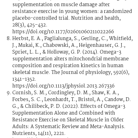
supplementation on muscle damage after
resistance exercise in young women: a randomized
placebo-controlled trial. Nutrition and health,
28(3), 425–432.
https://doi.org/10.1177/02601060211022266
Herbst, E. A., Paglialunga, S., Gerling, C., Whitfield,
J., Mukai, K., Chabowski, A., Heigenhauser, G. J.,
Spriet, L. L., & Holloway, G. P. (2014). Omega-3
supplementation alters mitochondrial membrane
composition and respiration kinetics in human
skeletal muscle. The Journal of physiology, 592(6),
1341–1352.
https://doi.org/10.1113/jphysiol.2013.267336
Cornish, S. M., Cordingley, D. M., Shaw, K. A.,
Forbes, S. C., Leonhardt, T., Bristol, A., Candow, D.
G., & Chilibeck, P. D. (2022). Effects of Omega-3
Supplementation Alone and Combined with
Resistance Exercise on Skeletal Muscle in Older
Adults: A Systematic Review and Meta-Analysis.
Nutrients, 14(11), 2221.