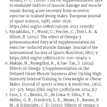
Witard, O. C. (2023). Fish oil supplementation fails
to modulate indices of muscle damage and muscle
repair during acute recovery from eccentric
exercise in trained young males. European journal
of sport science, 23(8), 1666–1676.
https://doi.org/10.1080/17461391.2023.2199282
Kyriakidou, Y., Wood, C., Ferrier, C., Dolci, A., &
Elliott, B. (2021). The effect of Omega-3
polyunsaturated fatty acid supplementation on
exercise-induced muscle damage. Journal of the
International Society of Sports Nutrition, 18(1), 9.
https://doi.org/10.1186/s12970-020-00405-1
Makaje, N., Ruangthai, R., & Sae-Tan, S. (2024).
Effects of Omega-3 Supplementation on the
Delayed Onset Muscle Soreness after Cycling High
Intensity Interval Training in Overweight or Obese
Males. Journal of sports science & medicine, 23(2),
317–325. https://doi.org/10.52082/jssm.2024.317
Loss, L. C., Benini, D., de Lima-E-Silva, F. X.,
Möller, G. B., Friedrich, L. R., Meyer, E., Baroni, B.
M., & Schneider, C. D. (2022). Effects of omega-3