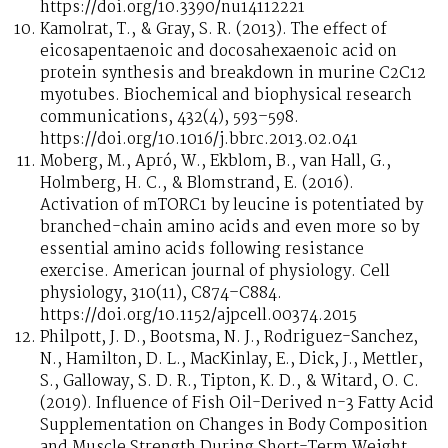
https://doi.org/10.3390/nu14112221
Kamolrat, T., & Gray, S. R. (2013). The effect of
eicosapentaenoic and docosahexaenoic acid on
protein synthesis and breakdown in murine C2C12
myotubes. Biochemical and biophysical research
communications, 432(4), 593–598.
https://doi.org/10.1016/j.bbrc.2013.02.041
Moberg, M., Apró, W., Ekblom, B., van Hall, G.,
Holmberg, H. C., & Blomstrand, E. (2016).
Activation of mTORC1 by leucine is potentiated by
branched-chain amino acids and even more so by
essential amino acids following resistance
exercise. American journal of physiology. Cell
physiology, 310(11), C874–C884.
https://doi.org/10.1152/ajpcell.00374.2015
Philpott, J. D., Bootsma, N. J., Rodriguez-Sanchez,
N., Hamilton, D. L., MacKinlay, E., Dick, J., Mettler,
S., Galloway, S. D. R., Tipton, K. D., & Witard, O. C.
(2019). Influence of Fish Oil-Derived n-3 Fatty Acid
Supplementation on Changes in Body Composition
and Muscle Strength During Short-Term Weight