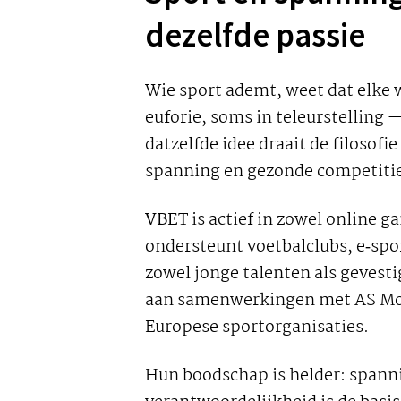
dezelfde passie
Wie sport ademt, weet dat elke w
euforie, soms in teleurstelling —
datzelfde idee draait de filosofi
spanning en gezonde competiti
VBET
is actief in zowel online g
ondersteunt voetbalclubs, e‑spo
zowel jonge talenten als gevest
aan samenwerkingen met AS Mon
Europese sportorganisaties.
Hun boodschap is helder: spanni