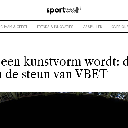
ICHAAM & GEEST
TRENDS & INNOVATIES
VISSPULLEN
OVER ON
een kunstvorm wordt: d
n de steun van VBET