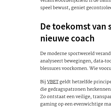
verantwoordelijkheid is de basis
speel bewust, geniet gecontrolee
De toekomst van s
nieuwe coach
De moderne sportwereld verande
analyseert bewegingen, data‑too
blessures voorkomen. Wie vooru
Bij
VBET
geldt hetzelfde princi
die gedragspatronen herkennen 
Zo ontstaat een veilige, transpa
gaming op een evenwichtige m