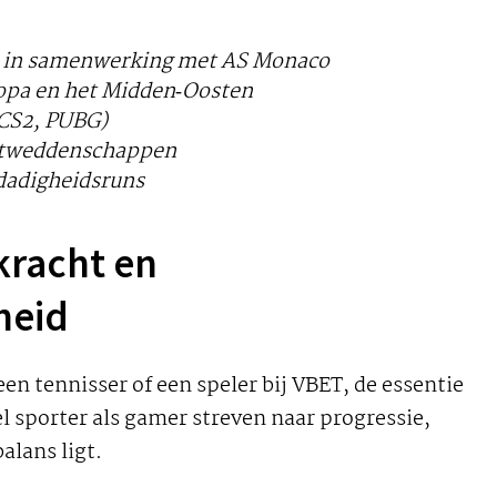
a. in samenwerking met AS Monaco
ropa en het Midden‑Oosten
 CS2, PUBG)
rtweddenschappen
dadigheidsruns
kracht en
heid
een tennisser of een speler bij VBET, de essentie
el sporter als gamer streven naar progressie,
alans ligt.