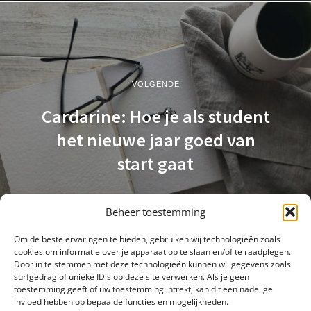
VOLGENDE
Cardarine: Hoe je als student
het nieuwe jaar goed van
start gaat
Beheer toestemming
Om de beste ervaringen te bieden, gebruiken wij technologieën zoals
cookies om informatie over je apparaat op te slaan en/of te raadplegen.
Door in te stemmen met deze technologieën kunnen wij gegevens zoals
surfgedrag of unieke ID's op deze site verwerken. Als je geen
toestemming geeft of uw toestemming intrekt, kan dit een nadelige
invloed hebben op bepaalde functies en mogelijkheden.