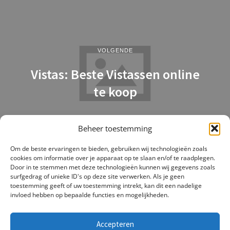
VOLGENDE
Vistas: Beste Vistassen online
te koop
Beheer toestemming
Om de beste ervaringen te bieden, gebruiken wij technologieën zoals
cookies om informatie over je apparaat op te slaan en/of te raadplegen.
Door in te stemmen met deze technologieën kunnen wij gegevens zoals
surfgedrag of unieke ID's op deze site verwerken. Als je geen
toestemming geeft of uw toestemming intrekt, kan dit een nadelige
invloed hebben op bepaalde functies en mogelijkheden.
Accepteren