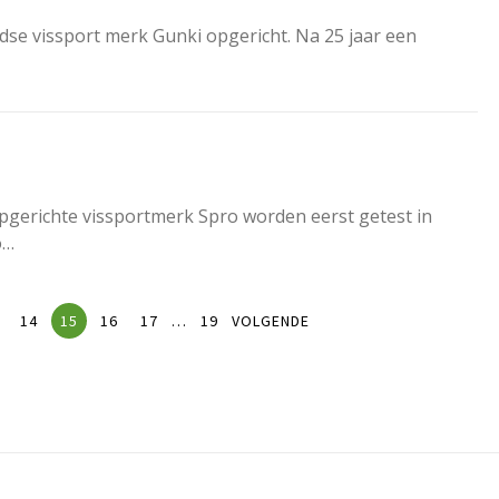
ndse vissport merk Gunki opgericht. Na 25 jaar een
opgerichte vissportmerk Spro worden eerst getest in
o…
14
15
16
17
…
19
VOLGENDE