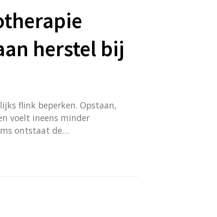
otherapie
an herstel bij
lijks flink beperken. Opstaan,
en voelt ineens minder
oms ontstaat de…