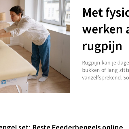
Met fysi
werken a
rugpijn
Rugpijn kan je dage
bukken of lang zitt
vanzelfsprekend. S
ngel set: Beste Feederhengels online