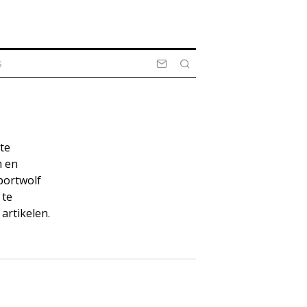
S
te
m en
Sportwolf
 te
artikelen.